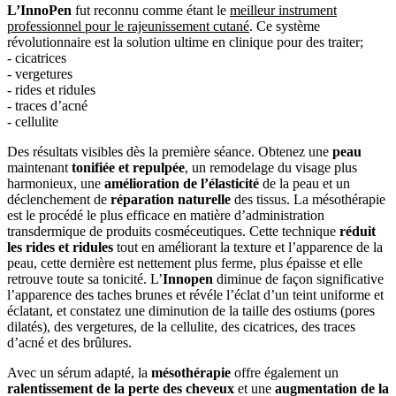
L’InnoPen
fut reconnu comme étant le
meilleur instrument
professionnel pour le rajeunissement cutané
. Ce système
révolutionnaire est la solution ultime en clinique pour des traiter;
- cicatrices
- vergetures
- rides et ridules
- traces d’acné
- cellulite
Des résultats visibles dès la première séance. Obtenez une
peau
maintenant
tonifiée et repulpée
, un remodelage du visage plus
harmonieux, une
amélioration de l’élasticité
de la peau et un
déclenchement de
réparation naturelle
des tissus. La mésothérapie
est le procédé le plus efficace en matière d’administration
transdermique de produits cosméceutiques. Cette technique
réduit
les rides et ridules
tout en améliorant la texture et l’apparence de la
peau, cette dernière est nettement plus ferme, plus épaisse et elle
retrouve toute sa tonicité. L’
Innopen
diminue de façon significative
l’apparence des taches brunes et révéle l’éclat d’un teint uniforme et
éclatant, et constatez une diminution de la taille des ostiums (pores
dilatés), des vergetures, de la cellulite, des cicatrices, des traces
d’acné et des brûlures.
Avec un sérum adapté, la
mésothérapie
offre également un
ralentissement de la perte des cheveux
et une
augmentation de la