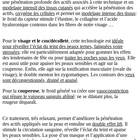
une pénétration profonde des actifs associés à cette technique et un
modelage intensif des tissus cutanés
qui accélère la pénétration des
actifs,
oxygène les cellules
et permet un
modelage intense des tissus
:
le froid du capteur stimule l’élastine, le collagène et l’acide
hyaluronique contenus dans les fibres de notre visage …
Pour le
visage et le cou/décolleté
, cette technologie est
idéale
pour réveiller l’éclat du teint des peaux ternes, fatiguées voire
stressées
: elle est particulièrement adaptée pour gommer les effets
des lendemains de fête ou pour
traiter les poches sous les yeux
. Elle
est aussi utile pour apaiser les peaux sensibles et agir sur la
couperose. Enfin, elle agit sur la tonification musculaire (ovale du
visage), le double menton les zygomatiques. Les contours des
yeux
sont décongestionnés, drainé et apaisé
.
Pour la
couperose
, le froid généré va créer une
vasoconstriction
qui répare le vaisseau sanguin abîmé
: ne se dilatant plus, la
rougeur disparaît.
Ce traitement, très relaxant, permet d’améliorer la pénétration
des actifs appliqués sur la peau et entraîne un
double effet lift
. Il
stimule la circulation sanguine, réveille l’éclat du teint et apaise
les peaux sensibles. La pose d’un masque et l’application d’une